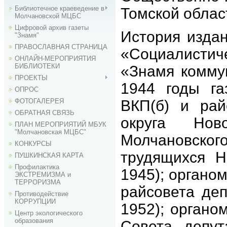
Библиотечное краеведение в
Томской облас
Молчановской МЦБС
Цифровой архив газеты
История издан
"Знамя"
ПРАВОСЛАВНАЯ СТРАНИЦА
«Социалистич
ОНЛАЙН-МЕРОПРИЯТИЯ
БИБЛИОТЕКИ
«Знамя комму
ПРОЕКТЫ
1944 годы га
ОПРОС
ФОТОГАЛЕРЕЯ
ВКП(б) и рай
ОБРАТНАЯ СВЯЗЬ
округа Нов
ПЛАН МЕРОПРИЯТИЙ МБУК
"Молчановская МЦБС"
Молчановско
КОНКУРСЫ
трудящихся Н
ПУШКИНСКАЯ КАРТА
Профилактика
1945); органо
ЭКСТРЕМИЗМА и
ТЕРРОРИЗМА
райсовета деп
Противодействие
КОРРУПЦИИ
1952); органо
Центр экологического
образования
Совета депут