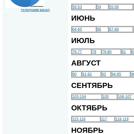
50-53
54
55-56
телеграмм канал
.
ИЮНЬ
64-65
66
67-68
ИЮЛЬ
76-77
78
79-80
81
8
АВГУСТ
90
91-92
93
94-95
9
СЕНТЯБРЬ
103-104
105
106-107
ОКТЯБРЬ
115-116
117
118-119
НОЯБРЬ