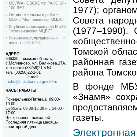
МОЛЧАНОВСКОМУ РАЙОНУ -
1977); органо
100 ЛЕТ
Оставьте отзывы о работе
Совета народ
МБУК "Молчановская МЦБС"
Клубные формирования МБУК
(1977–1990).
"Молчановская МЦБС"
Учебно-консультационный
«общественно-
пункт по ГО И ЧС
Томской облас
АДРЕС:
636330, Томская область,
районная газе
с.Молчаново, ул. Валикова,17А,
тел./факс (38256)21-5-54
района Томско
тел. (38256)22-1-81
e-mail
:
mcbs@molchanovo.gov70.ru
В фонде МБУ
ЧАСЫ РАБОТЫ:
«Знамя» сохр
Понедельник-П
ятница:
09:00-
19:00
предоставля
Суббота: 09:00-13:00 и с 14:00 -
17:00
газеты.
Воскресенье: выходной
Последняя пятница месяца-
санитарный день
Электронная 