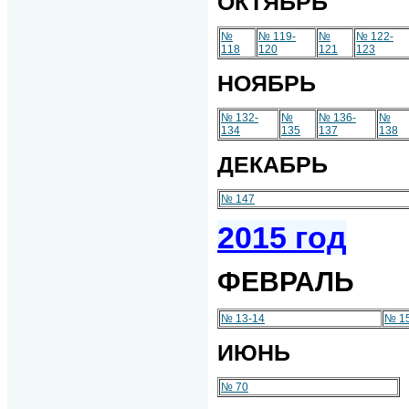
ОКТЯБРЬ
№
№ 119-
№
№ 122-
118
120
121
123
НОЯБРЬ
№ 132-
№
№ 136-
№
134
135
137
138
ДЕКАБРЬ
№ 147
2015 год
ФЕВРАЛЬ
№ 13-14
№ 1
ИЮНЬ
№ 70