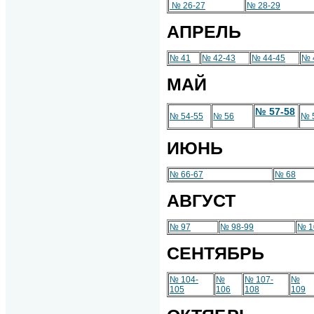
№ 26-27
№ 28-29
АПРЕЛЬ
№ 41
№ 42-43
№ 44-45
№ 
МАЙ
№ 57-58
№ 54-55
№ 56
№ 
ИЮНЬ
№ 66-67
№ 68
АВГУСТ
№ 97
№ 98-99
№ 1
СЕНТЯБРЬ
№ 104-
№
№ 107-
№
105
106
108
109