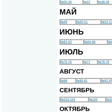
№35-36
№37
№38-39
МАЙ
№49
№50-51
№52-5
ИЮНЬ
№62-63
№64-66
№6
ИЮЛЬ
№75-76
№77
№78-79
АВГУСТ
№89
№90-91
№92-9
СЕНТЯБРЬ
№103-104
№105
№10
ОКТЯБРЬ