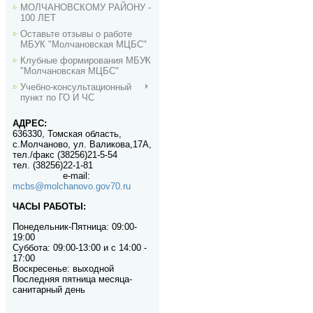
МОЛЧАНОВСКОМУ РАЙОНУ -
100 ЛЕТ
Оставьте отзывы о работе
МБУК "Молчановская МЦБС"
Клубные формирования МБУК
"Молчановская МЦБС"
Учебно-консультационный
пункт по ГО И ЧС
АДРЕС:
636330, Томская область,
с.Молчаново, ул. Валикова,17А,
тел./факс (38256)21-5-54
тел. (38256)22-1-81
e-mail
:
mcbs@molchanovo.gov70.ru
ЧАСЫ РАБОТЫ:
Понедельник-П
ятница:
09:00-
19:00
Суббота: 09:00-13:00 и с 14:00 -
17:00
Воскресенье: выходной
Последняя пятница месяца-
санитарный день