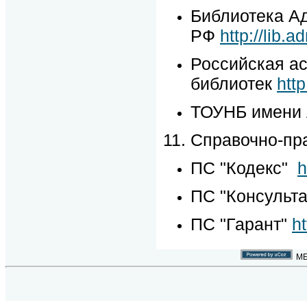
Библиотека А
РФ
http://lib.a
Российская а
библиотек
http
ТОУНБ имени 
11. Справочно-п
ПС "Кодекс"
h
ПС "Консульт
ПС "Гарант"
h
МБ