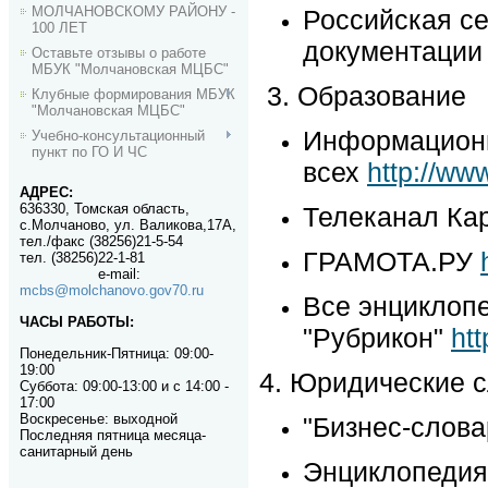
МОЛЧАНОВСКОМУ РАЙОНУ -
Российская се
100 ЛЕТ
документаци
Оставьте отзывы о работе
МБУК "Молчановская МЦБС"
3. Образование
Клубные формирования МБУК
"Молчановская МЦБС"
Информационн
Учебно-консультационный
пункт по ГО И ЧС
всех
http://ww
АДРЕС:
636330, Томская область,
Телеканал Ка
с.Молчаново, ул. Валикова,17А,
тел./факс (38256)21-5-54
ГРАМОТА.РУ
тел. (38256)22-1-81
e-mail
:
mcbs@molchanovo.gov70.ru
Все энциклоп
ЧАСЫ РАБОТЫ:
"Рубрикон"
ht
Понедельник-П
ятница:
09:00-
19:00
4. Юридические 
Суббота: 09:00-13:00 и с 14:00 -
17:00
Воскресенье: выходной
"Бизнес-слов
Последняя пятница месяца-
санитарный день
Энциклопедия 