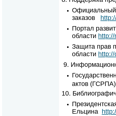
Официальный 
заказов
http:
Портал разви
области
http:/
Защита прав 
области
http:
9. Информационн
Государствен
актов (ГСРПА
10. Библиографи
Президентская
Ельцина
http: