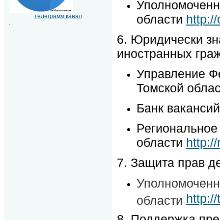
Уполномоченн
области
http:
телеграмм канал
.
6. Юридически з
иностранных гра
Управление Ф
Томской обла
Банк ваканси
Региональное 
области
http://
7. Защита прав д
Уполномоченн
http:/
области
8. Поддержка пр