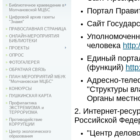
Библиотечное краеведение в
Портал Прави
Молчановской МЦБС
Цифровой архив газеты
Сайт Государ
"Знамя"
ПРАВОСЛАВНАЯ СТРАНИЦА
Уполномоченн
ОНЛАЙН-МЕРОПРИЯТИЯ
БИБЛИОТЕКИ
человека
http
ПРОЕКТЫ
ОПРОС
Единый порта
ФОТОГАЛЕРЕЯ
(функций)
http
ОБРАТНАЯ СВЯЗЬ
ПЛАН МЕРОПРИЯТИЙ МБУК
Адресно-теле
"Молчановская МЦБС"
"Структуры вл
КОНКУРСЫ
ПУШКИНСКАЯ КАРТА
Органы местн
Профилактика
ЭКСТРЕМИЗМА и
2. Интернет-рес
ТЕРРОРИЗМА
Российской Феде
Противодействие
КОРРУПЦИИ
"Центр делово
Центр экологического
образования