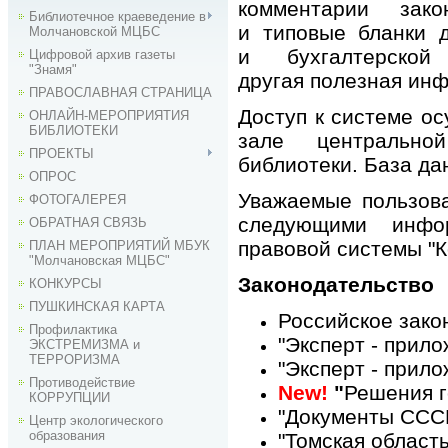
комментарии зако
Библиотечное краеведение в
и типовые бланки 
Молчановской МЦБС
и бухгалтерск
Цифровой архив газеты
"Знамя"
другая полезная ин
ПРАВОСЛАВНАЯ СТРАНИЦА
Доступ к системе о
ОНЛАЙН-МЕРОПРИЯТИЯ
БИБЛИОТЕКИ
зале центральн
ПРОЕКТЫ
библиотеки. База д
ОПРОС
Уважаемые пользова
ФОТОГАЛЕРЕЯ
следующими инфо
ОБРАТНАЯ СВЯЗЬ
правовой системы
"К
ПЛАН МЕРОПРИЯТИЙ МБУК
"Молчановская МЦБС"
Законодательство
КОНКУРСЫ
ПУШКИНСКАЯ КАРТА
Российское зако
Профилактика
"Эксперт - прил
ЭКСТРЕМИЗМА и
ТЕРРОРИЗМА
"Эксперт - прил
Противодействие
New!
"
Решения г
КОРРУПЦИИ
"Документы ССС
Центр экологического
образования
"Томская область