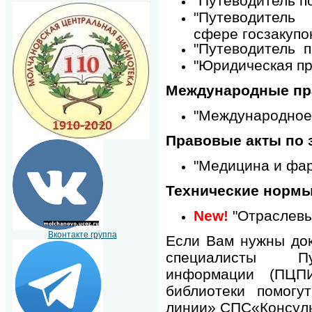
"Путеводитель п
"Путеводите
сфере госзакупо
"Путеводитель п
"Юридическая пр
Международные пр
"Международное
Правовые акты по
"Медицина и фа
Технические нормы
New!
"Отраслев
Вконтакте группа
Если Вам нужны док
специалисты П
информации (ПЦПИ
библиотеки помогу
линии» СПС«Консул