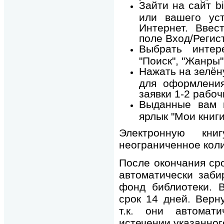
Зайти на сайт bi
или вашего ус
Интернет. Ввес
поле Вход/Регис
Выбрать интер
"Поиск", "Жанры"
Нажать на зелён
для оформления
заявки 1-2 рабоч
Выданные вам 
ярлык "Мои книги"
Электронную кни
неограниченное коли
После окончания сро
автоматически заби
фонд библиотеки. 
срок 14 дней. Верн
т.к. они автомат
истечении указанног