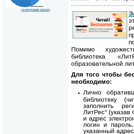
телеграмм канал
Э
.
э
р
п
п
Помимо художест
библиотека «Ли
образовательной ли
Для того чтобы бе
необходимо:
Лично обратив
библиотеку (чи
заполнить рег
ЛитРес" (указав
и адрес электро
логин и пароль
указанный адрес