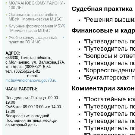
МОЛЧАНОВСКОМУ РАЙОНУ -
Судебная практика
100 ЛЕТ
Оставьте отзывы о работе
"Решения высших
МБУК "Молчановская МЦБС"
Клубные формирования МБУК
Финансовые и кадр
"Молчановская МЦБС"
Учебно-консультационный
"Путеводитель п
пункт по ГО И ЧС
"Путеводитель п
АДРЕС:
"Вопросы и отве
636330, Томская область,
"Путеводитель п
с.Молчаново, ул. Валикова,17А,
тел./факс (38256)21-5-54
"Корреспонденци
тел. (38256)22-1-81
e-mail
:
"Бухгалтерская п
mcbs@molchanovo.gov70.ru
Комментарии закон
ЧАСЫ РАБОТЫ:
Понедельник-П
ятница:
09:00-
"Постатейные ко
19:00
"Путеводитель п
Суббота: 09:00-13:00 и с 14:00 -
17:00
"Путеводитель по
Воскресенье: выходной
"Путеводитель п
Последняя пятница месяца-
санитарный день
"Путеводитель п