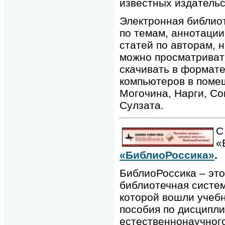
известных издательс
Электронная библио
по темам, аннотации
статей по авторам, 
можно просматриват
скачивать в формате
компьютеров в поме
Могочина, Нарги, Со
Сулзата.
С
«
«БиблиоРоссика»
.
БиблиоРоссика – это
библиотечная систем
которой вошли учебн
пособия по дисципли
естественнонаучног