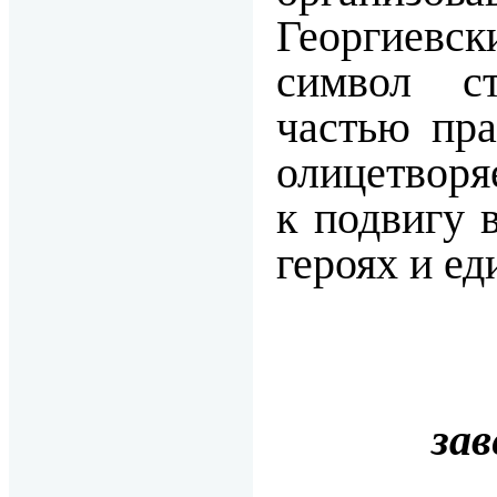
Георгиев
символ ст
частью пра
олицетв
к подвигу 
героях и ед
за