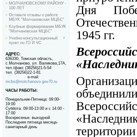
МОЛЧАНОВСКОМУ РАЙОНУ -
Дня Поб
100 ЛЕТ
Оставьте отзывы о работе
Отечестве
МБУК "Молчановская МЦБС"
Клубные формирования МБУК
1945 гг.
"Молчановская МЦБС"
Учебно-консультационный
пункт по ГО И ЧС
Всеросс
АДРЕС:
636330, Томская область,
«Наследни
с.Молчаново, ул. Валикова,17А,
тел./факс (38256)21-5-54
тел. (38256)22-1-81
Организац
e-mail
:
mcbs@molchanovo.gov70.ru
объедин
ЧАСЫ РАБОТЫ:
Понедельник-П
ятница:
09:00-
Всеросс
19:00
Суббота: 09:00-13:00 и с 14:00 -
17:00
«Наследн
Воскресенье: выходной
Последняя пятница месяца-
терр
санитарный день