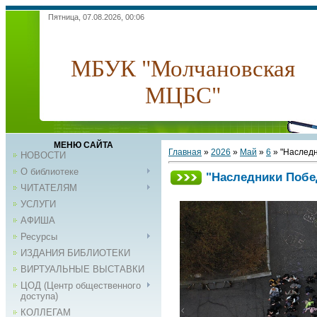
Пятница, 07.08.2026, 00:06
МБУК "Молчановская
МЦБС"
МЕНЮ САЙТА
Главная
»
2026
»
Май
»
6
» "Наслед
НОВОСТИ
О библиотеке
"Наследники Поб
ЧИТАТЕЛЯМ
УСЛУГИ
АФИША
Ресурсы
ИЗДАНИЯ БИБЛИОТЕКИ
ВИРТУАЛЬНЫЕ ВЫСТАВКИ
ЦОД (Центр общественного
доступа)
КОЛЛЕГАМ