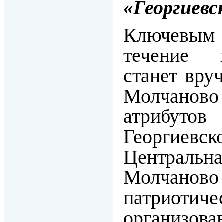
«Георгиевс
Ключевы
течение 
станет вру
Молчаново 
атрибут
Георгие
Центральна
Молчаново
патриотиче
организ