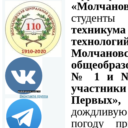
«Молчано
студен
технику
технологи
Молчано
общеобраз
№ 1 и 
участни
Первых»,
Вконтакте группа
дождлив
погоду пр