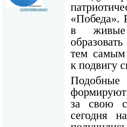
патриоти
телеграмм канал
.
«Победа». 
в живые
образоват
тем самым
к подвигу с
Подобны
формируют
за свою с
сегодня н
получилис