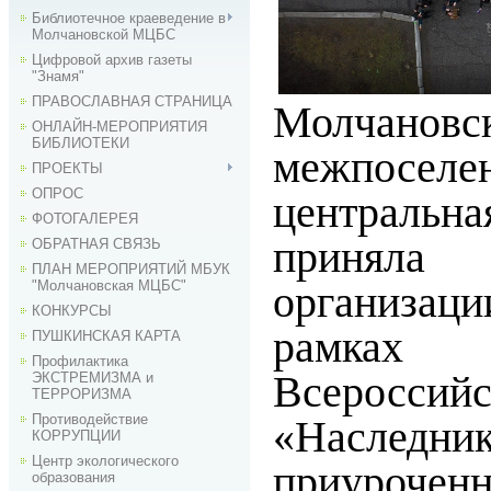
Библиотечное краеведение в
Молчановской МЦБС
Цифровой архив газеты
"Знамя"
ПРАВОСЛАВНАЯ СТРАНИЦА
Молчановс
ОНЛАЙН-МЕРОПРИЯТИЯ
БИБЛИОТЕКИ
межпоселе
ПРОЕКТЫ
ОПРОС
централь
ФОТОГАЛЕРЕЯ
принял
ОБРАТНАЯ СВЯЗЬ
ПЛАН МЕРОПРИЯТИЙ МБУК
"Молчановская МЦБС"
организац
КОНКУРСЫ
рамках
ПУШКИНСКАЯ КАРТА
Профилактика
Всеросс
ЭКСТРЕМИЗМА и
ТЕРРОРИЗМА
Противодействие
«Наслед
КОРРУПЦИИ
Центр экологического
приуроченн
образования