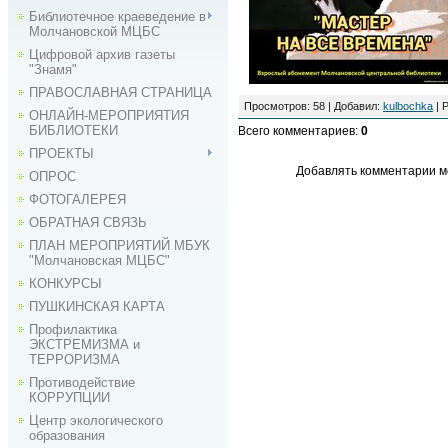
Библиотечное краеведение в
Молчановской МЦБС
Цифровой архив газеты
"Знамя"
ПРАВОСЛАВНАЯ СТРАНИЦА
Просмотров
:
58
|
Добавил
:
kulbochka
|
Р
ОНЛАЙН-МЕРОПРИЯТИЯ
БИБЛИОТЕКИ
Всего комментариев
:
0
ПРОЕКТЫ
Добавлять комментарии мо
ОПРОС
ФОТОГАЛЕРЕЯ
ОБРАТНАЯ СВЯЗЬ
ПЛАН МЕРОПРИЯТИЙ МБУК
"Молчановская МЦБС"
КОНКУРСЫ
ПУШКИНСКАЯ КАРТА
Профилактика
ЭКСТРЕМИЗМА и
ТЕРРОРИЗМА
Противодействие
КОРРУПЦИИ
Центр экологического
образования