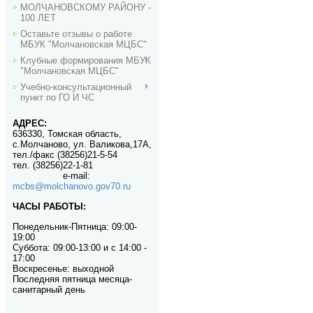
МОЛЧАНОВСКОМУ РАЙОНУ -
100 ЛЕТ
Оставьте отзывы о работе
МБУК "Молчановская МЦБС"
Клубные формирования МБУК
"Молчановская МЦБС"
Учебно-консультационный
пункт по ГО И ЧС
АДРЕС:
636330, Томская область,
с.Молчаново, ул. Валикова,17А,
тел./факс (38256)21-5-54
тел. (38256)22-1-81
e-mail
:
mcbs@molchanovo.gov70.ru
ЧАСЫ РАБОТЫ:
Понедельник-П
ятница:
09:00-
19:00
Суббота: 09:00-13:00 и с 14:00 -
17:00
Воскресенье: выходной
Последняя пятница месяца-
санитарный день