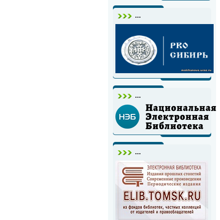
...
...
...