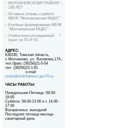
МОЛЧАНОВСКОМУ РАЙОНУ -
100 ЛЕТ
Оставьте отзывы о работе
МБУК "Молчановская МЦБС"
Клубные формирования МБУК
"Молчановская МЦБС"
Учебно-консультационный
пункт по ГО И ЧС
АДРЕС:
636330, Томская область,
с.Молчаново, ул. Валикова,17А,
тел./факс (38256)21-5-54
тел. (38256)22-1-81
e-mail
:
mcbs@molchanovo.gov70.ru
ЧАСЫ РАБОТЫ:
Понедельник-П
ятница:
09:00-
19:00
Суббота: 09:00-13:00 и с 14:00 -
17:00
Воскресенье: выходной
Последняя пятница месяца-
санитарный день