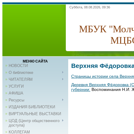
Суббота, 08.08.2026, 09:36
МБУК "Молч
МЦБ
МЕНЮ САЙТА
Верхняя Фёдоровк
НОВОСТИ
О библиотеке
Страницы истории села Верхн
ЧИТАТЕЛЯМ
Деревня Верхняя Фёдоровка (С
УСЛУГИ
губернии:
Воспоминания Н.И. Ж
АФИША
Ресурсы
ИЗДАНИЯ БИБЛИОТЕКИ
ВИРТУАЛЬНЫЕ ВЫСТАВКИ
ЦОД (Центр общественного
доступа)
КОЛЛЕГАМ