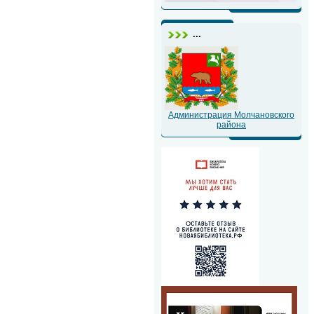
...
Администрация Молчановского
района