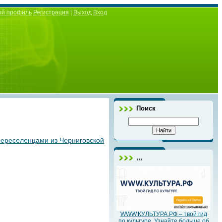
ой профиль
Регистрация
|
Выход
Вход
Поиск
переселенцами из Черниговской
,,,
WWW.КУЛЬТУРА.РФ – твой гид
по культуре. Узнайте больше об