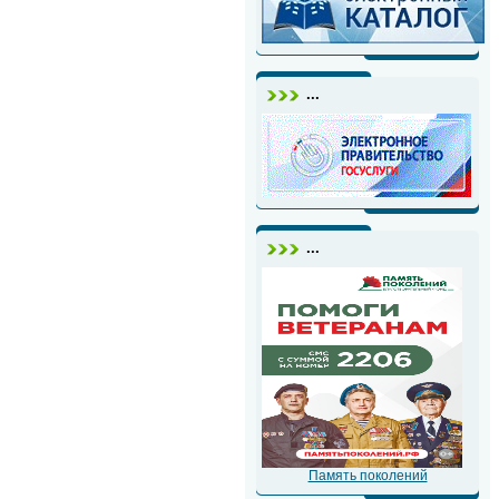
...
...
Память поколений