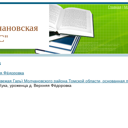
Главная
|
М
ановская
С"
а
яя Фёдоровка
вежая Гарь) Молчановского района Томской области, основанная 
ука, уроженца д. Верхняя Фёдоровка