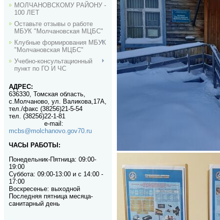
МОЛЧАНОВСКОМУ РАЙОНУ -
100 ЛЕТ
Оставьте отзывы о работе
МБУК "Молчановская МЦБС"
Клубные формирования МБУК
"Молчановская МЦБС"
Учебно-консультационный
пункт по ГО И ЧС
АДРЕС:
636330, Томская область,
с.Молчаново, ул. Валикова,17А,
тел./факс (38256)21-5-54
тел. (38256)22-1-81
e-mail
:
mcbs@molchanovo.gov70.ru
ЧАСЫ РАБОТЫ:
Понедельник-П
ятница:
09:00-
19:00
Суббота: 09:00-13:00 и с 14:00 -
17:00
Воскресенье: выходной
Последняя пятница месяца-
санитарный день