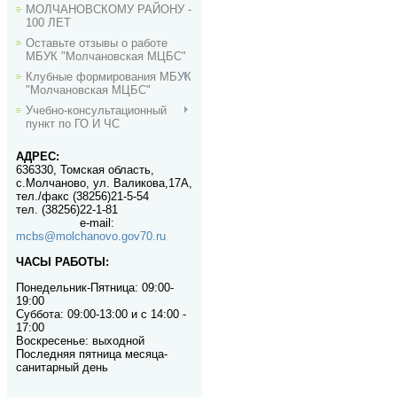
МОЛЧАНОВСКОМУ РАЙОНУ -
100 ЛЕТ
Оставьте отзывы о работе
МБУК "Молчановская МЦБС"
Клубные формирования МБУК
"Молчановская МЦБС"
Учебно-консультационный
пункт по ГО И ЧС
АДРЕС:
636330, Томская область,
с.Молчаново, ул. Валикова,17А,
тел./факс (38256)21-5-54
тел. (38256)22-1-81
e-mail
:
mcbs@molchanovo.gov70.ru
ЧАСЫ РАБОТЫ:
Понедельник-П
ятница:
09:00-
19:00
Суббота: 09:00-13:00 и с 14:00 -
17:00
Воскресенье: выходной
Последняя пятница месяца-
санитарный день