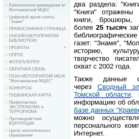
два раздела: "Книг
Библиотечное краеведение в
Молчановской МЦБС
"Книги" отражены 
Цифровой архив газеты
книги, брошюры, 
"Знамя"
более
25 тысяч
зап
ПРАВОСЛАВНАЯ СТРАНИЦА
библиографические
ОНЛАЙН-МЕРОПРИЯТИЯ
БИБЛИОТЕКИ
газет: "Знамя", "М
ПРОЕКТЫ
историю, культу
ОПРОС
творчество писате
ФОТОГАЛЕРЕЯ
охват с 2002 года.
ОБРАТНАЯ СВЯЗЬ
ПЛАН МЕРОПРИЯТИЙ МБУК
Также данные 
"Молчановская МЦБС"
через
Сводный эл
КОНКУРСЫ
Томской области
. 
ПУШКИНСКАЯ КАРТА
информацию об обл
Профилактика
ЭКСТРЕМИЗМА и
базе данных "Краев
ТЕРРОРИЗМА
можно осуществл
Противодействие
КОРРУПЦИИ
персонального ком
Центр экологического
Интернет.
образования