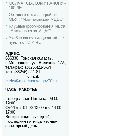
МОЛЧАНОВСКОМУ РАЙОНУ -
100 ЛЕТ
Оставьте отзывы о работе
МБУК "Молчановская МЦБС"
Клубные формирования МБУК
"Молчановская МЦБС"
Учебно-консультационный
пункт по ГО И ЧС
АДРЕС:
636330, Томская область,
с.Молчаново, ул. Валикова,17А,
тел./факс (38256)21-5-54
тел. (38256)22-1-81
e-mail
:
mcbs@molchanovo.gov70.ru
ЧАСЫ РАБОТЫ:
Понедельник-П
ятница:
09:00-
19:00
Суббота: 09:00-13:00 и с 14:00 -
17:00
Воскресенье: выходной
Последняя пятница месяца-
санитарный день