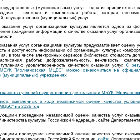
государственных (муниципальных) услуг – одна из приоритетных з
адачи – сложная и комплексная работа, которая невозмо
й государственных (муниципальных) услуг.
 оказания услуг организациями культуры является одной из ф
ения гражданам информации о качестве оказания услуг организац
ьности.
казания услуг организациями культуры предусматривает оценку у
сть и доступность информации об организации культуры; комфор
ния, в том числе электронных сервисов библиотеки; стоимость до
списания работы; доброжелательность, вежливость, компете
уплениях; удовлетворенность качеством оказания услуг.
С рез
г МБУК "Молчановская МЦБС" можно ознакомиться на официа
х (муниципальных) учреждениях
и качества условий осуществления деятельности МБУК "Молчановс
ков, выявленных в ходе независимой оценки качества услови
МЦБС" на 2026 год
ующими проведение независимой оценки качества услуг оказы
инистерства культуры Российской Федерации, сайте Департамента
ующими проведение независимой оценки качества услуг оказы
инистерства культуры Российской Федерации,
сайте
Департамента 