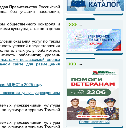
адач Правительства Российской
жна без участия населения,
орм общественного контроля и
...
иями культуры, а также в целях
словий оказания услуг по таким
тность условий предоставления
полнительных услуг библиотеки;
нтность работников; уровень
ультатами независимой оценки
...
льном сайте для размещения
кая МЦБС" в 2025 году
й оказания услуг учреждением
ваемых учреждениями культуры
 по культуре и туризму Томской
Память поколений
ваемых учреждениями культуры
по культуре и туризму Томской