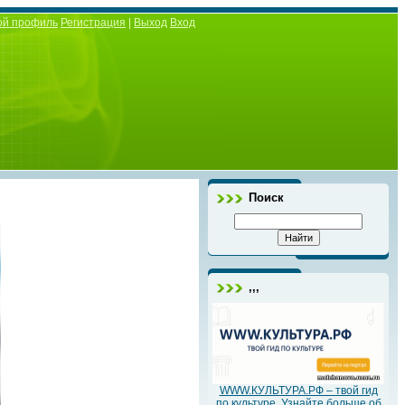
ой профиль
Регистрация
|
Выход
Вход
Поиск
,,,
WWW.КУЛЬТУРА.РФ – твой гид
по культуре. Узнайте больше об