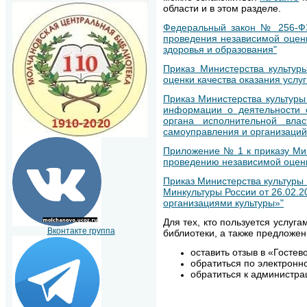
области и в этом разделе.
Федеральный закон № 256-ФЗ 
проведения независимой оценк
здоровья и образования"
Приказ Министерства культур
оценки качества оказания услу
Приказ Министерства культуры
информации о деятельности 
органа исполнительной влас
самоуправления и организаций 
Приложение № 1 к приказу Мин
проведению независимой оценк
Приказ Министерства культуры 
Минкультуры России от 26.02.2
организациями культуры»"
Для тех, кто пользуется услу
Вконтакте группа
библиотеки, а также предложен
оставить отзыв в «Гостев
обратиться по электронн
обратиться к администрац