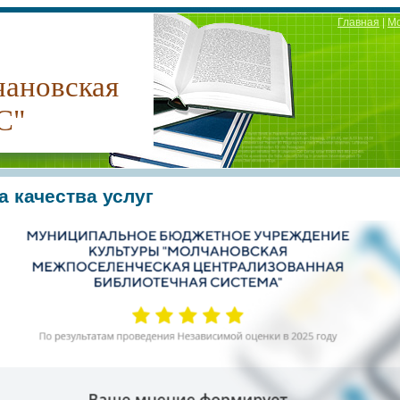
Главная
|
М
ановская
С"
 качества услуг