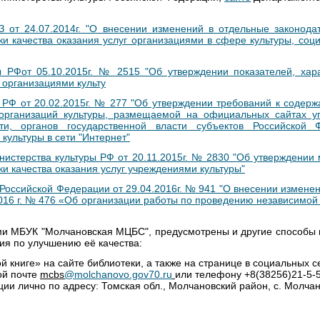
от 24.07.2014г. "О внесении изменений в отдельные законод
и качества оказания услуг организациями в сфере культуры, соц
ы РФот 05.10.2015г. № 2515 "Об утверждении показателей, ха
г организациями культу
 РФ от 20.02.2015г. № 277 "Об утверждении требований к соде
организаций культуры, размещаемой на официальных сайтах у
ти, органов государственной власти субъектов Российской 
культуры в сети "Интернет"
истерства культуры РФ от 20.11.2015г. № 2830 "Об утверждении
и качества оказания услуг учреждениями культуры"
Российской Федерации от 29.04.2016г. № 941 "О внесении измене
016 г. № 476 «Об организации работы по проведению независимой 
гами МБУК "Молчановская МЦБС", предусмотрены и другие способы 
ия по улучшению её качества:
ой книге» на сайте библиотеки, а также на странице в социальных 
ой почте
mcbs
@molchanovo.gov70.ru
или телефону +8(38256)21-5-5
ии лично по адресу: Томская обл., Молчановский район, с. Молчано