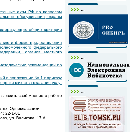
...
ательные акты РФ по вопросам
иального обслуживания, охраны
рактеризующих общие критерии
ржанию и форме предоставления
полномоченного федерального
Федерации, органов местного
...
 методических рекомендаций по
ний в приложение № 1 к приказу
оценки качества оказания услуг
...
выразить своё мнение о работе
сетях: Одноклассники
4; 22-1-81
во, ул. Валикова, 17 А.