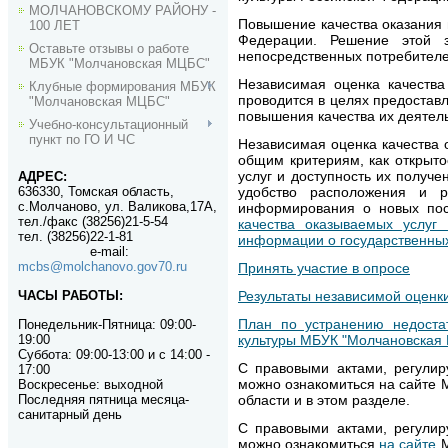
МОЛЧАНОВСКОМУ РАЙОНУ -
Повышение качества оказания 
100 ЛЕТ
Федерации. Решение этой з
Оставьте отзывы о работе
непосредственных потребителе
МБУК "Молчановская МЦБС"
Независимая оценка качества
Клубные формирования МБУК
проводится в целях предоставл
"Молчановская МЦБС"
повышения качества их деятел
Учебно-консультационный
пункт по ГО И ЧС
Независимая оценка качества о
общим критериям, как открыто
услуг и доступность их получе
АДРЕС:
636330, Томская область,
удобство расположения и ра
с.Молчаново, ул. Валикова,17А,
информирования о новых пост
тел./факс (38256)21-5-54
качества оказываемых услу
тел. (38256)22-1-81
информации о государственны
e-mail
:
mcbs@molchanovo.gov70.ru
Принять участие в опросе
ЧАСЫ РАБОТЫ:
Результаты независимой оценк
План по устранению недостат
Понедельник-П
ятница:
09:00-
19:00
культуры МБУК "Молчановская 
Суббота: 09:00-13:00 и с 14:00 -
С правовыми актами, регулир
17:00
можно ознакомиться на сайте М
Воскресенье: выходной
Последняя пятница месяца-
области и в этом разделе.
санитарный день
С правовыми актами, регулир
можно ознакомиться
на сайте
М