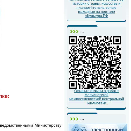
истории страны, искусстве и
планируйте культурные
выходные на портале
«Культура.РФ
...
Оставьте отзывы о работе
Молчановской
лке:
межпоселенческой центральной
библиотеки
...
одведомственными Министерству