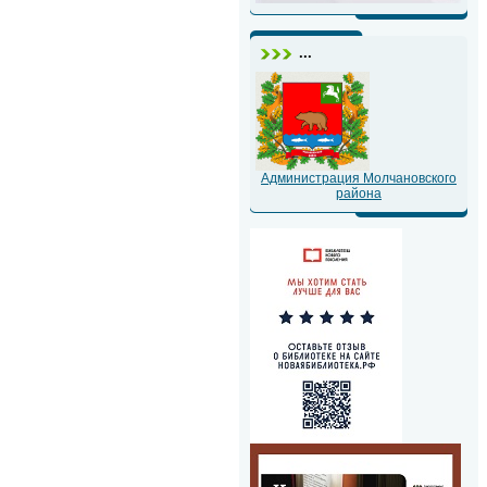
...
Администрация Молчановского
района